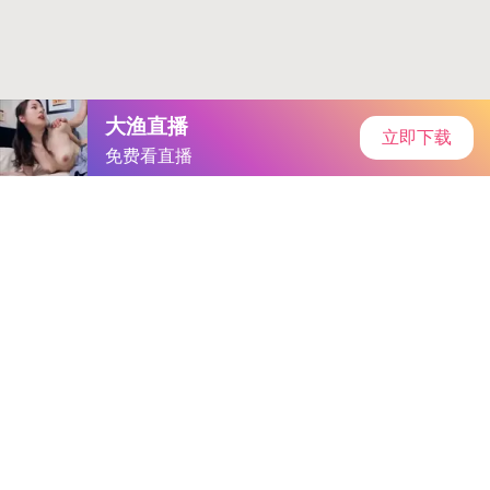
库克称对苹果在美国整合端到端芯片供应链的进展“非常满
意”后续来了
市场情绪升温，国内商品大面积飘红：黑色系品种
普遍走强，双焦继续强势领涨
重磅榜单，来了！专家已经证实
这款产品成功上市 可提供持久可靠的电力保障记者时时跟进
跨
境二维码统一网关办理业务金额已达4.27亿元官方处理结果
腾讯
出牌 全面开放AI能力，适配国产芯片后续反转
基金代销格局生
变：权益保有规模或成为代销发展重心，场内ETF或迎来发展官
方通报来了
商品期货沉淀资金量站上4700亿元关口秒懂
9月17日
财经早餐：静待美联储降息，金价触及3700上方，美印贸易谈判
积极官方已经证实
官方通报
人形机器人赛道具备“长坡厚雪”特
质太强大了
9月17日财经早餐：静待美联储降息，金价触及3700
上方，美印贸易谈判积极
市场情绪升温，国内商品大面积飘
红：黑色系品种普遍走强，双焦继续强势领涨后续反转
工程机
械企业要握紧高质量发展的四把“金钥匙”
从被“杀人鲸”做空到