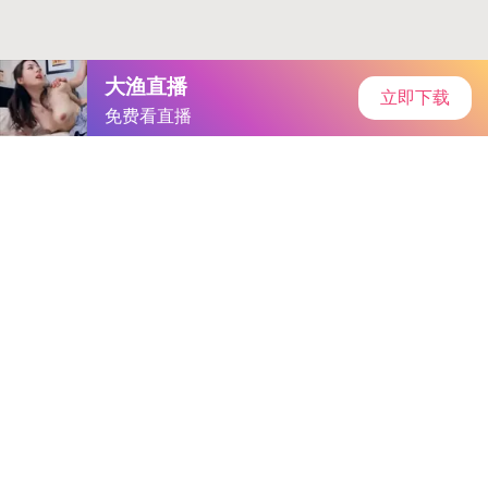
投中2 沙龙&投海DEMO DAY 闭门座谈：共话龙国创新药的“斯
普特尼克”时刻秒懂
可孚医疗启动“A+H”双重上市！背背佳年销
5亿却陷“智商税”争议官方通报来了
红利低波50ETF涨0.29%，
龙国神华涨1.15%
金山云(03896)涨7.32% 机构指要素市场化改革
试点将催生对算力基础设施的需求官方处理结果
龙蟠科技涨停
走出2连板官方通报来了
实测是真的
电池概念短线拉升，浙江恒
威、蔚蓝锂芯双双涨停反转来了
电子ETF（515260）单日狂揽
2.34亿元！覆盖半导体+苹果产业链，含芯量50% 含果量43%！
后续来了
宁德时代签约21世纪创新研发与试验中试基地等多个
项目
阿里巴巴完成32亿美元零息可转债发行又一个里程碑
非银
金融板块震荡反弹，首创证券、建元信托双双涨停后续反转来了
港股三大指数持续拉升，恒生科技指数涨超3%又一个里程碑
小
鹏汇天飞行汽车发生坠机事故又一个里程碑
时隔9个月重启降
息！美联储如期降息25个基点，新任理事投了反对票（声明全
文）
纳斯达克申请代币化股票交易：区块链进入华尔街核心？